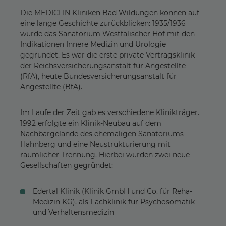
Praxisanleiter/in
Die MEDICLIN Kliniken Bad Wildungen können auf
eine lange Geschichte zurückblicken: 1935/1936
Pain Nurse
wurde das Sanatorium Westfälischer Hof mit den
Wundexperte/in ICW
Indikationen Innere Medizin und Urologie
gegründet. Es war die erste private Vertragsklinik
Sehbehinderten-Beauftragte/r
der Reichsversicherungsanstalt für Angestellte
Fachberater/in Psychotraumatologie
(RfA), heute Bundesversicherungsanstalt für
Angestellte (BfA).
Co-Therapeut/in Psychosomatik für Erwachsene
Psychomotorik
Im Laufe der Zeit gab es verschiedene Klinikträger.
1992 erfolgte ein Klinik-Neubau auf dem
Nachbargelände des ehemaligen Sanatoriums
Hahnberg und eine Neustrukturierung mit
räumlicher Trennung. Hierbei wurden zwei neue
Gesellschaften gegründet:
Edertal Klinik (Klinik GmbH und Co. für Reha-
Medizin KG), als Fachklinik für Psychosomatik
und Verhaltensmedizin