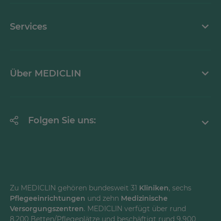
Kontaktformular
Services
Ansprechpartner
Mediathek
Über MEDICLIN
Krankheitsbilder A-Z
Erklärung zur Barrierefreiheit
Unternehmen
Folgen Sie uns:
Einrichtungen
Facebook
Instagram
Youtube
Zu MEDICLIN gehören bundesweit 31
Kliniken
, sechs
Pflegeeinrichtungen
und zehn
Medizinische
LinkedInd
Versorgungszentren
. MEDICLIN verfügt über rund
8.200 Betten/Pflegeplätze und beschäftigt rund 9.900