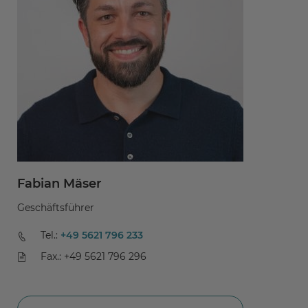
Fabian Mäser
D
Geschäftsführer
Ch
A
Tel.:
+49 5621 796 233
Fax.: +49 5621 796 296