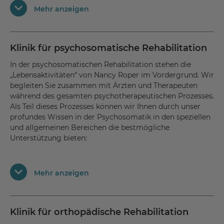
Die Behandlung unterstützen wir in einem
Mehr anzeigen
engmaschigen, beziehungsfokussierten Setting. Die
Ein strukturierter, fest beschriebener Pflegeprozess ist das
therapeutische Gemeinschaft hilft, den Alltag zu
zentrale Element der Qualitätssicherung in der Pflege.
bewältigen und bietet Ihnen Halt und Unterstützung. Das
Dieser Prozess
Gemeinschaftsleben wird ärztlich, psychotherapeutisch
Klinik für psychosomatische Rehabilitation
und bezugspflegerisch begleitet und strukturiert. Es
In der psychosomatischen Rehabilitation stehen die
finden regelmäßige Teamvollversammlungen mit dem
fördert die kritische Reflexion der Handelnden
„Lebensaktivitäten“ von Nancy Roper im Vordergrund. Wir
gesamten Behandlungsteam statt. Der Fokus der
begleiten Sie zusammen mit Ärzten und Therapeuten
Therapie liegt auf der Gruppentherapie, die durch
unterstützt die Anwendung aktuellen Pflegewissens
während des gesamten psychotherapeutischen Prozesses.
Einzelgespräche mit den Bezugstherapeuten und mit den
sichert die Ausführung ganzheitlicher,
Als Teil dieses Prozesses können wir Ihnen durch unser
Fachkräften der Pflege unterstützt wird.
professioneller Pflege
profundes Wissen in der Psychosomatik in den speziellen
und allgemeinen Bereichen die bestmögliche
Fachpflegekräfte bieten Ihnen zusätzlich verschiedene
Unterstützung bieten:
Behandlungen an:
Unterstützung der Tagesstruktur
Progressive Muskelentspannung
Mehr anzeigen
Hilfestellung, in Krisensituationen positive
Mediatives Atmen
Aktivitäten aufzubauen
Supportive Gespräche
Klinik für orthopädische Rehabilitation
Durchführung unterstützender Gespräche bei
Psychotraumatologie
emotionaler Belastung