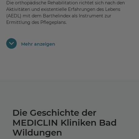
Die orthopädische Rehabilitation richtet sich nach den
Co-Therapie
Aktivitäten und existentielle Erfahrungen des Lebens
Unterstützung bei Hausaufgaben, z.B.
(AEDL) mit dem Barthelindex als Instrument zur
Expositionstraining oder anderen Übungen
Aromapflege
Ermittlung des Pflegeplans.
Umsetzung der Freizeittherapie für ältere Patienten
zur Förderung kommunikativer und sozialer
Fähigkeiten
Unser persönliches Anliegen besteht in der individuellen
Mehr anzeigen
Förderung jedes Einzelnen. Wir sind spezialisiert auf
Entspannungstechniken wie Progressive
Muskelentspannung oder Meditatives Atmen
Rehabilitationspflege
Patientenbezogene interdisziplinäre Gespräche
Selbstständigkeitstraining
Amputationspflege
Professionelle Wundbehandlung
Schmerzmanagement
Die Geschichte der
MEDICLIN Kliniken Bad
In unserem Haus stehen speziell ausgebildete Fachkräfte
für unterschiedlichste Bereiche zur Verfügung:
Wildungen