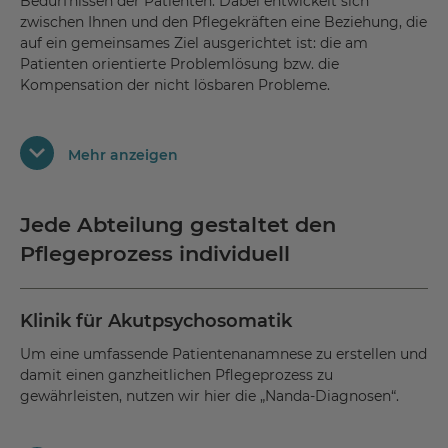
Bedürfnissen der Patienten. Dabei entwickelt sich
zwischen Ihnen und den Pflegekräften eine Beziehung, die
auf ein gemeinsames Ziel ausgerichtet ist: die am
Patienten orientierte Problemlösung bzw. die
Kompensation der nicht lösbaren Probleme.
Die Pflegedokumentation hält diesen Prozess schriftlich
Mehr anzeigen
fest. Sie wird regelmäßig überprüft und aktuell gehalten.
Als Grundlage dient das „Sechs-Phasen-Modell“ nach
Fiechter/Meier:
Jede Abteilung gestaltet den
Pflegeprozess individuell
Information sammeln (nur zu Beginn:
Pflegeanamnese)
Probleme und Ressourcen beschreiben
Klinik für Akutpsychosomatik
Pflegeziele festlegen
Um eine umfassende Patientenanamnese zu erstellen und
damit einen ganzheitlichen Pflegeprozess zu
Maßnahmen planen
gewährleisten, nutzen wir hier die „Nanda-Diagnosen“.
Pflege durchführen
Pflege evaluieren