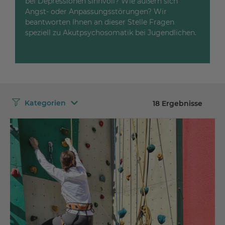
bei Depressionen sinnvoll? Wie äußern sich
Angst- oder Anpassungsstörungen? Wir
beantworten Ihnen an dieser Stelle Fragen
speziell zu Akutpsychosomatik bei Jugendlichen.
Kategorien
18 Ergebnisse
Störungen
Depression
Körper & Seele
Aufmerksamkeit
Psyche
Teamarbeit