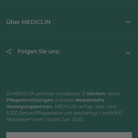
Ansprechpartner
Mediathek
Über MEDICLIN
Krankheitsbilder A-Z
Erklärung zur Barrierefreiheit
Unternehmen
Folgen Sie uns:
Einrichtungen
Facebook
Instagram
Youtube
Zu MEDICLIN gehören bundesweit 31
Kliniken
, sechs
Pflegeeinrichtungen
und zehn
Medizinische
LinkedInd
Versorgungszentren
. MEDICLIN verfügt über rund
8.200 Betten/Pflegeplätze und beschäftigt rund 9.900
Mitarbeiter*innen (Stand: Juni 2025).