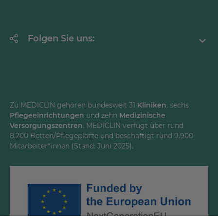
Krankheitsbilder A-Z
Erklärung zur Barrierefreiheit
Unternehmen
Folgen Sie uns:
Einrichtungen
Facebook
Instagram
Youtube
Zu MEDICLIN gehören bundesweit 31
Kliniken
, sechs
Pflegeeinrichtungen
und zehn
Medizinische
LinkedInd
Versorgungszentren
. MEDICLIN verfügt über rund
8.200 Betten/Pflegeplätze und beschäftigt rund 9.900
Mitarbeiter*innen (Stand: Juni 2025).