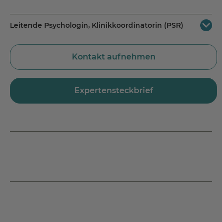
Leitende Psychologin, Klinikkoordinatorin (PSR)
MEDICLIN Kliniken Bad Wildungen
Kontakt aufnehmen
Ziergartenstraße 9
34537 Bad Wildungen-Reinhardshausen
Jetzt Route planen
Expertensteckbrief
Tel.:
+49 5621 796 525
Fax.: +49 5621 796 595