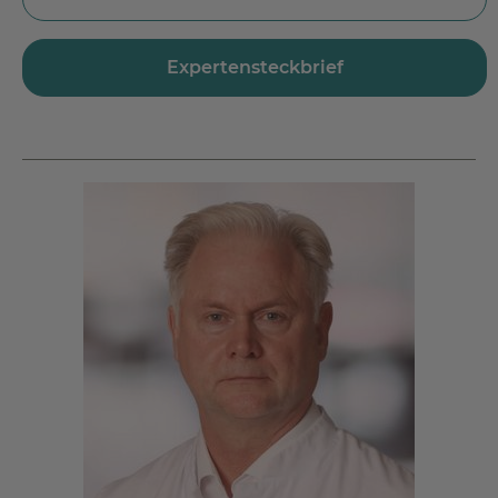
34537 Bad Wildungen-Reinhardshausen
Jetzt Route planen
Expertensteckbrief
Tel.:
+49 5621 796 212
Fax.: +49 5621 796 595