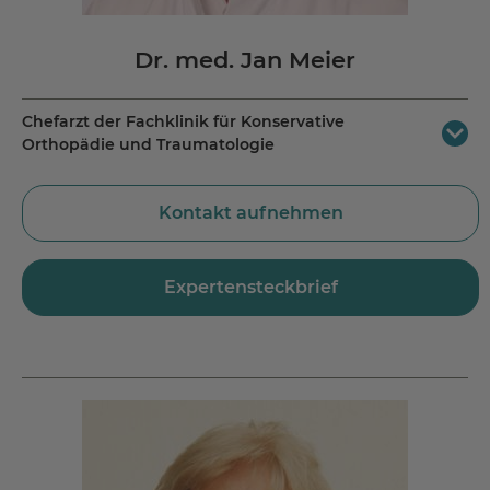
Dr. med. Jan Meier
Chefarzt der Fachklinik für Konservative
Orthopädie und Traumatologie
MEDICLIN Kliniken Bad Wildungen
Kontakt aufnehmen
Ziergartenstraße 9
34537 Bad Wildungen-Reinhardshausen
Jetzt Route planen
Expertensteckbrief
Tel.:
+49 5621 796 215
Fax.: +49 5621 796 598