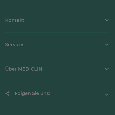
MEDICLIN als Arbeitgeber
Kontakt
Stellenangebote
Kontaktformular
Services
Ansprechpartner
Mediathek
Über MEDICLIN
Krankheitsbilder A-Z
Erklärung zur Barrierefreiheit
Unternehmen
Folgen Sie uns:
Einrichtungen
Facebook