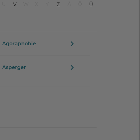
U
W
X
Y
Ä
Ö
V
Z
Ü
Agoraphobie
Asperger