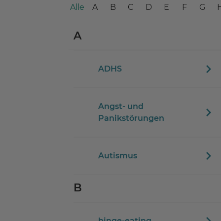
Alle
A
B
C
D
E
F
G
A
ADHS
Angst- und
Panikstörungen
Autismus
B
binge-eating