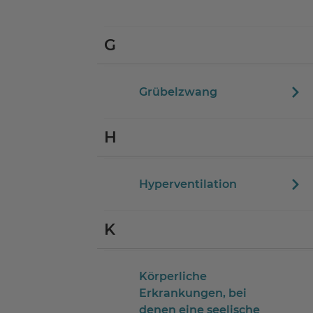
G
Grübelzwang
H
Hyperventilation
K
Körperliche
Erkrankungen, bei
denen eine seelische