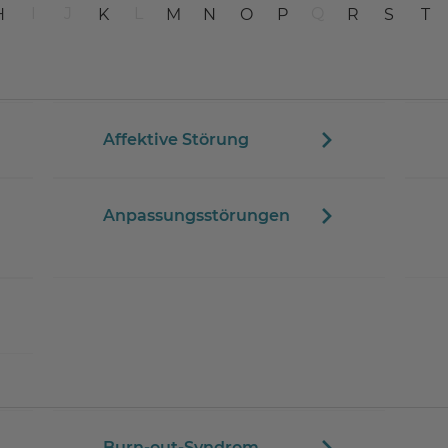
I
J
L
Q
H
K
M
N
O
P
R
S
T
Affektive Störung
Anpassungsstörungen
Burn-out-Syndrom