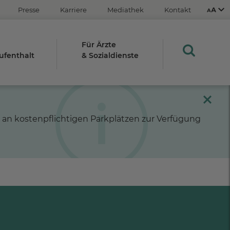
Presse
Karriere
Mediathek
Kontakt
Für Ärzte
ufenthalt
& Sozialdienste
Aus
An
l an kostenpflichtigen Parkplätzen zur Verfügung
STRG
Plus- (+)
Minus-Taste (-)
STRG
0